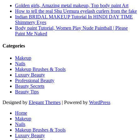
Golden girls, Amazing metal makeup, Top body paint Art
How to tell the real Shu Uemura eyelash curlers from the fake
Indian BRIDAL MAKEUP Tutorial In HINDI DAY TIME
Shimmery Eyes
Body paint Tutorial, Women Play Nude Paintball | Please
Paint Me Naked
Categories
Makeup
Nails
Makeup Brushes & Tools
Luxury Beauty
Professional Beauty
Beauty Secrets
Beauty Tips
Designed by
Elegant Themes
| Powered by
WordPress
Home
Makeup
Nails
Makeup Brushes & Tools
Luxury Beauty