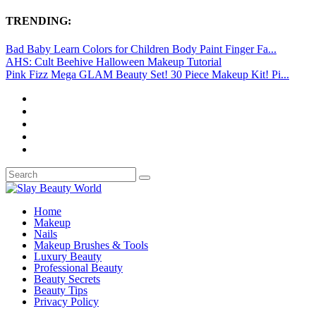
TRENDING:
Bad Baby Learn Colors for Children Body Paint Finger Fa...
AHS: Cult Beehive Halloween Makeup Tutorial
Pink Fizz Mega GLAM Beauty Set! 30 Piece Makeup Kit! Pi...
Home
Makeup
Nails
Makeup Brushes & Tools
Luxury Beauty
Professional Beauty
Beauty Secrets
Beauty Tips
Privacy Policy