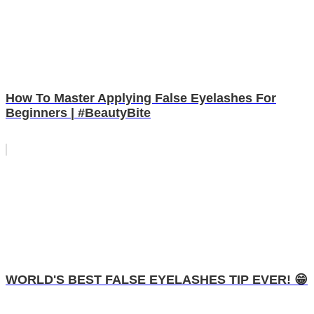
How To Master Applying False Eyelashes For
Beginners | #BeautyBite
WORLD'S BEST FALSE EYELASHES TIP EVER! 😁