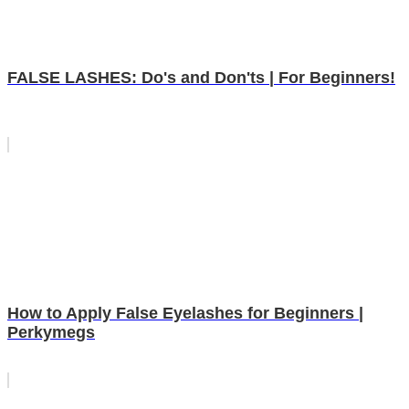
FALSE LASHES: Do's and Don'ts | For Beginners!
How to Apply False Eyelashes for Beginners |
Perkymegs