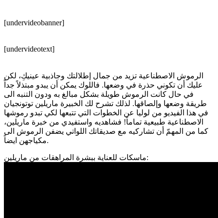
[undervideobanner]
[undervideotext]
الرموش الاصطناعية تزيد من جمال إطلالتك وجاذبية عينيكِ، لكن
عليك أن تكوني حذرة في وضعها. فاللوك يمكن أن يبدو مبتذلاً جداً
في حال كانت الرموش طويلة بشكل مبالغ به ودون التنبه الى
طريقة وضعها وإلصاقها. لذلك تشرح لك الخبيرة ماريلين توتونجيان
في هذا الفيديو من لوليا عن الخطوات التي تتبعها لكي تبدو رموشها
الاصطناعية طبيعية تماماً! فشاهديه واستفيدي من خبرة ماريلين،
كما من المهمّ أن تشاركيه مع صديقاتك اللواتي يضفن الرموش الى
مكياجهن ايضاً.
ماسكات للعناية ببشرة المراهقات من ماريلين: