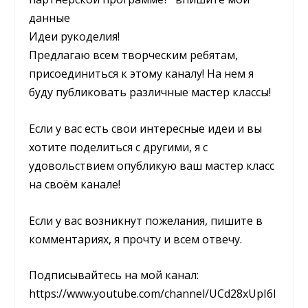
данные
Идеи рукоделия!
Предлагаю всем творческим ребятам,
присоединиться к этому каналу! На нем я
буду публиковать различные мастер классы!
Если у вас есть свои интересные идеи и вы
хотите поделиться с другими, я с
удовольствием опубликую ваш мастер класс
на своём канале!
Если у вас возникнут пожелания, пишите в
комментариях, я прочту и всем отвечу.
Подписывайтесь на мой канал:
https://www.youtube.com/channel/UCd28xUpI6I