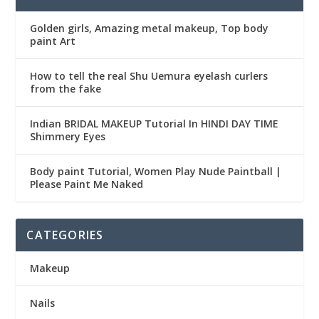
Golden girls, Amazing metal makeup, Top body
paint Art
How to tell the real Shu Uemura eyelash curlers
from the fake
Indian BRIDAL MAKEUP Tutorial In HINDI DAY TIME
Shimmery Eyes
Body paint Tutorial, Women Play Nude Paintball |
Please Paint Me Naked
CATEGORIES
Makeup
Nails