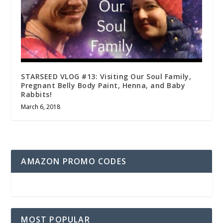
STARSEED VLOG #13: Visiting Our Soul Family,
Pregnant Belly Body Paint, Henna, and Baby
Rabbits!
March 6, 2018
AMAZON PROMO CODES
MOST POPULAR