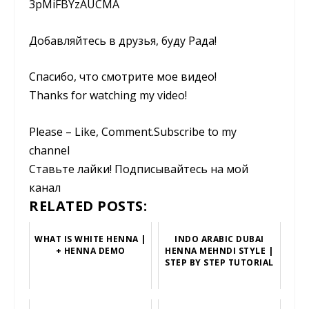
3pMiFBYzAUCMA
Добавляйтесь в друзья, буду Рада!
Спасибо, что смотрите мое видео!
Thanks for watching my video!
Please – Like, Comment.Subscribe to my
channel
Ставьте лайки! Подписывайтесь на мой
канал
RELATED POSTS:
WHAT IS WHITE HENNA |
INDO ARABIC DUBAI
+ HENNA DEMO
HENNA MEHNDI STYLE |
STEP BY STEP TUTORIAL