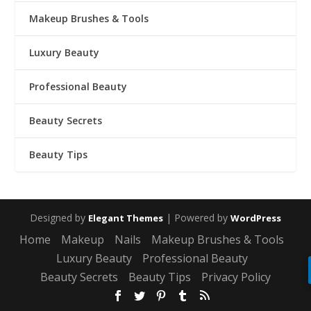
Makeup Brushes & Tools
Luxury Beauty
Professional Beauty
Beauty Secrets
Beauty Tips
Designed by
| Powered by
Elegant Themes
WordPress
Home
Makeup
Nails
Makeup Brushes & Tools
Luxury Beauty
Professional Beauty
Beauty Secrets
Beauty Tips
Privacy Policy