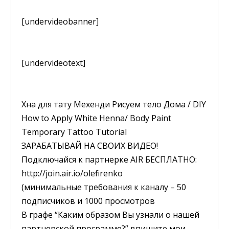
[undervideobanner]
[undervideotext]
Хна для тату Мехенди Рисуем тело Дома / DIY
How to Apply White Henna/ Body Paint
Temporary Tattoo Tutorial
ЗАРАБАТЫВАЙ НА СВОИХ ВИДЕО!
Подключайся к партнерке AIR БЕСПЛАТНО:
http://join.air.io/olefirenko
(минимальные требования к каналу – 50
подписчиков и 1000 просмотров
В графе “Каким образом Вы узнали о нашей
партнерской программе?” впишите мои